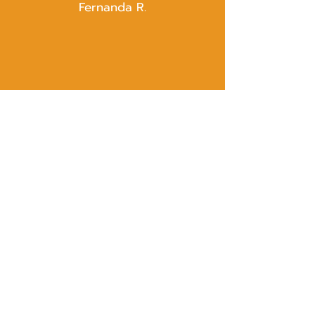
Fernanda R.
Kontakt
Tina Timm
Lindenstraße 7
89547 Gerstetten-Dettingen
Tel.:
+49 (0) 1577 5787430
contact@aplace2study.com