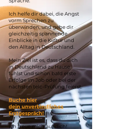
Sprache.
Ich helfe dir dabei, die Angst
vorm Sprechen zu
überwinden, und gebe dir
gleichzeitig spannende
Einblicke in die Kultur und
den Alltag in Deutschland.
Mein Ziel ist es, dass du dich
in Deutschland zu Hause
fühlst und schon bald erste
Erfolge im Job oder bei der
nächsten telc-Prüfung feierst.
Buche hier
dein
unverbindliches
Erstgespräch!
Ich freue mich auf dich!