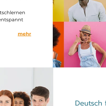
utschlernen
 entspannt
mehr
Deutsch 