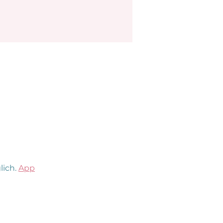
ich.
App