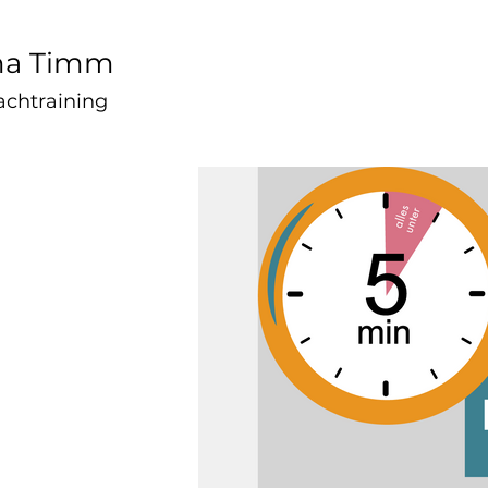
na Timm
achtraining