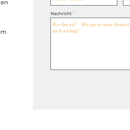
gen
Nachricht
om